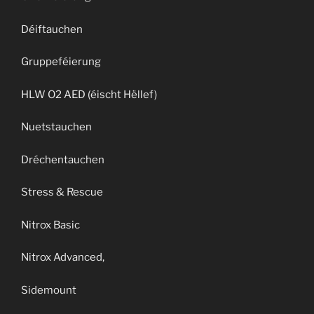
Déiftauchen
Gruppeféierung
HLW O2 AED (éischt Hëllef)
Nuetstauchen
Dréchentauchen
Stress & Rescue
Nitrox Basic
Nitrox Advanced,
Sidemount