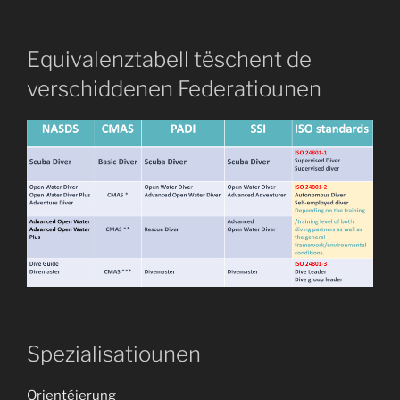
Equivalenztabell tëschent de
verschiddenen Federatiounen
Spezialisatiounen
Orientéierung