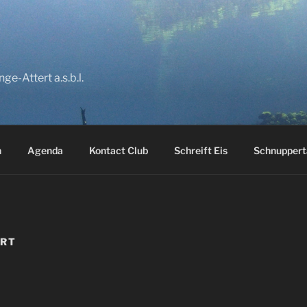
A
e-Attert a.s.b.l.
n
Agenda
Kontact Club
Schreift Eis
Schnuppert
ORT