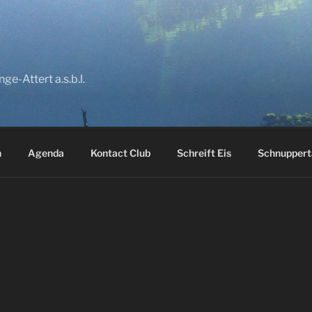
A
e-Attert a.s.b.l.
n
Agenda
Kontact Club
Schreift Eis
Schnuppert